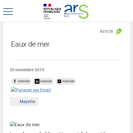
Aller
Aller
au
au
Ouvrir
menu
contenu
le
principal,
menu
Article
principal
Eaux de mer
20 novembre 2019
Autoriser
Autoriser
Autoriser
Territoire
Mayotte
: