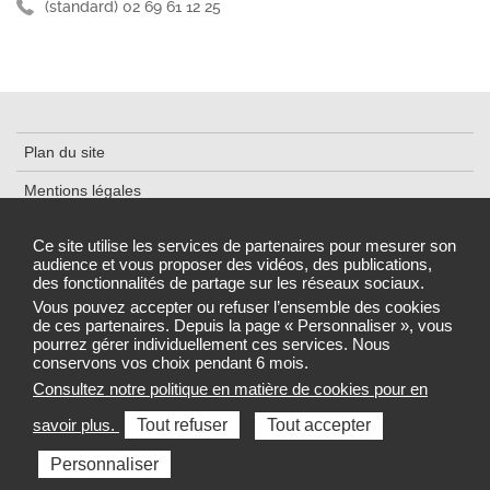
(standard) 02 69 61 12 25
Plan du site
Mentions légales
Cookies et traceurs
Ce site utilise les services de partenaires pour mesurer son
audience et vous proposer des vidéos, des publications,
Déclaration d'accessibilité
des fonctionnalités de partage sur les réseaux sociaux.
Gestion des cookies
Vous pouvez accepter ou refuser l’ensemble des cookies
de ces partenaires. Depuis la page « Personnaliser », vous
pourrez gérer individuellement ces services. Nous
conservons vos choix pendant 6 mois.
Consultez notre politique en matière de cookies pour en
Sélectionnez une région pour accéder au site de votre Agence
savoir plus.
Tout refuser
Tout accepter
régionale de santé
Personnaliser
Toutes les ARS