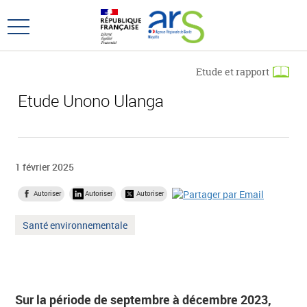
Aller
Aller
au
au
Ouvrir
menu
contenu
le
principal,
menu
Etude et rapport
principal
Etude Unono Ulanga
1 février 2025
Autoriser
Autoriser
Autoriser
Mot
Santé environnementale
clé
:
Sur la période de septembre à décembre 2023,