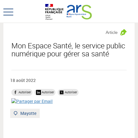
Aller
Aller
au
au
Ouvrir
menu
contenu
le
principal,
menu
Article
principal
Mon Espace Santé, le service public
numérique pour gérer sa santé
18 août 2022
Autoriser
Autoriser
Autoriser
Territoire
Mayotte
: