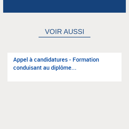
VOIR AUSSI
Appel à can­di­da­tures - For­ma­tion
condui­sant au diplôme...