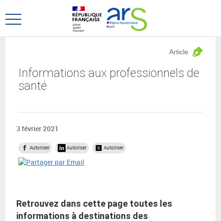
Aller
Aller
au
au
Ouvrir
menu
contenu
le
principal,
menu
Article
principal
Informations aux professionnels de
santé
3 février 2021
Autoriser
Autoriser
Autoriser
Retrouvez dans cette page toutes les
informations à destinations des