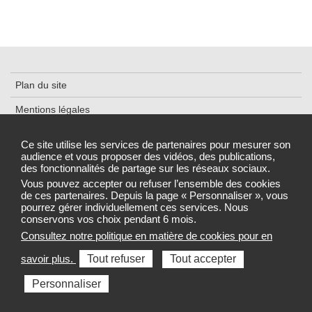
Plan du site
Mentions légales
Cookies et traceurs
Ce site utilise les services de partenaires pour mesurer son
audience et vous proposer des vidéos, des publications,
Déclaration d'accessibilité
des fonctionnalités de partage sur les réseaux sociaux.
Gestion des cookies
Vous pouvez accepter ou refuser l’ensemble des cookies
de ces partenaires. Depuis la page « Personnaliser », vous
pourrez gérer individuellement ces services. Nous
conservons vos choix pendant 6 mois.
Consultez notre politique en matière de cookies pour en
Sélectionnez une région pour accéder au site de votre Agence
savoir plus.
Tout refuser
Tout accepter
régionale de santé
Personnaliser
Toutes les ARS