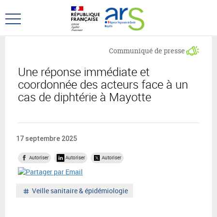
Aller
Aller
au
au
Ouvrir
menu
contenu
le
principal,
menu
Communiqué de presse
principal
Une réponse immédiate et
coordonnée des acteurs face à un
cas de diphtérie à Mayotte
17 septembre 2025
Autoriser
Autoriser
Autoriser
Mot
Veille sanitaire & épidémiologie
clé
: